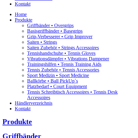
Kontakt
Home
Produkte
Griffbänder • Overgrips
Basisgriffbänder • Basegrips
Grip-Verbesserer • Grip Improver
Saiten • Strings
Saiten Zubehör • Strings Accessoires
Tennishandschuhe • Tennis Gloves
Vibrationsdämpfer • Vibrations Dampener
Trainingshilfen • Tennis Training Aids
Tennis Zubehör • Tennis Accessories
Sport Medizin • Sport Medicine
Ballkörbe • Ball PickUp´s
Platzbedarf • Court Equipment
Tennis Schreibtisch Accessoires • Tennis Desk
Accessoires
Händlerverzeichnis
Kontakt
Produkte
Griffbänder