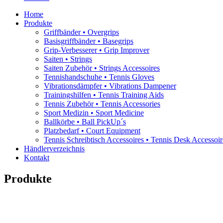
Home
Produkte
Griffbänder • Overgrips
Basisgriffbänder • Basegrips
Grip-Verbesserer • Grip Improver
Saiten • Strings
Saiten Zubehör • Strings Accessoires
Tennishandschuhe • Tennis Gloves
Vibrationsdämpfer • Vibrations Dampener
Trainingshilfen • Tennis Training Aids
Tennis Zubehör • Tennis Accessories
Sport Medizin • Sport Medicine
Ballkörbe • Ball PickUp´s
Platzbedarf • Court Equipment
Tennis Schreibtisch Accessoires • Tennis Desk Accessoir
Händlerverzeichnis
Kontakt
Produkte