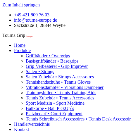
Zum Inhalt springen
+49 421 809 76 03
info@tourna-europe.de
Sackstraße 1, 28844 Weyhe
Tourna Grip
Europe
Home
Produkte
Griffbänder • Overgrips
Basisgriffbänder • Basegrips
Grip-Verbesserer • Grip Improver
Saiten • Strings
Saiten Zubehör • Strings Accessoires
Tennishandschuhe • Tennis Gloves
Vibrationsdämpfer • Vibrations Dampener
Trainingshilfen • Tennis Training Aids
Tennis Zubehör • Tennis Accessories
Sport Medizin • Sport Medicine
Ballkörbe • Ball PickUp´s
Platzbedarf • Court Equipment
Tennis Schreibtisch Accessoires • Tennis Desk Accessoir
Händlerverzeichnis
Kontakt