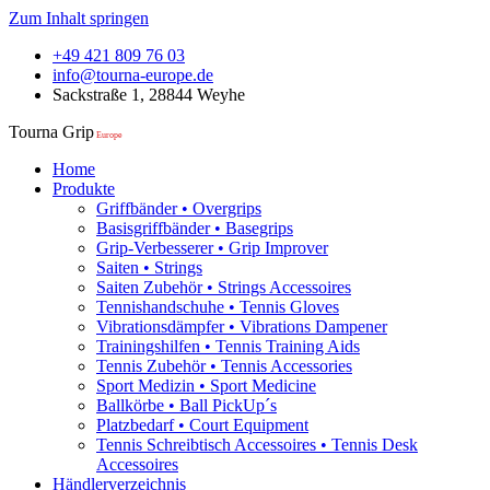
Zum Inhalt springen
+49 421 809 76 03
info@tourna-europe.de
Sackstraße 1, 28844 Weyhe
Tourna Grip
Europe
Home
Produkte
Griffbänder • Overgrips
Basisgriffbänder • Basegrips
Grip-Verbesserer • Grip Improver
Saiten • Strings
Saiten Zubehör • Strings Accessoires
Tennishandschuhe • Tennis Gloves
Vibrationsdämpfer • Vibrations Dampener
Trainingshilfen • Tennis Training Aids
Tennis Zubehör • Tennis Accessories
Sport Medizin • Sport Medicine
Ballkörbe • Ball PickUp´s
Platzbedarf • Court Equipment
Tennis Schreibtisch Accessoires • Tennis Desk
Accessoires
Händlerverzeichnis