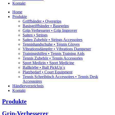
Kontakt
Home
Produkte
Griffbänder • Overgrips
Basisgriffbänder • Basegrips
Grip-Verbesserer • Grip Improver
Saiten • Strings
Saiten Zubehör • Strings Accessoires
Tennishandschuhe • Tennis Gloves
Vibrationsdämpfer • Vibrations Dampener
Trainingshilfen • Tennis Training Aids
Tennis Zubehör • Tennis Accessories
Sport Medizin • Sport Medicine
Ballkörbe • Ball PickUp´s
Platzbedarf • Court Equipment
Tennis Schreibtisch Accessoires • Tennis Desk
Accessoires
Händlerverzeichnis
Kontakt
Produkte
Grip-Verbesserer