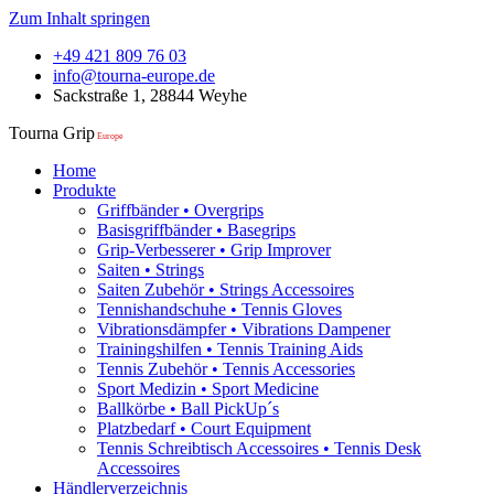
Zum Inhalt springen
+49 421 809 76 03
info@tourna-europe.de
Sackstraße 1, 28844 Weyhe
Tourna Grip
Europe
Home
Produkte
Griffbänder • Overgrips
Basisgriffbänder • Basegrips
Grip-Verbesserer • Grip Improver
Saiten • Strings
Saiten Zubehör • Strings Accessoires
Tennishandschuhe • Tennis Gloves
Vibrationsdämpfer • Vibrations Dampener
Trainingshilfen • Tennis Training Aids
Tennis Zubehör • Tennis Accessories
Sport Medizin • Sport Medicine
Ballkörbe • Ball PickUp´s
Platzbedarf • Court Equipment
Tennis Schreibtisch Accessoires • Tennis Desk
Accessoires
Händlerverzeichnis