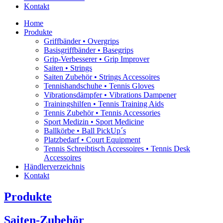
Kontakt
Home
Produkte
Griffbänder • Overgrips
Basisgriffbänder • Basegrips
Grip-Verbesserer • Grip Improver
Saiten • Strings
Saiten Zubehör • Strings Accessoires
Tennishandschuhe • Tennis Gloves
Vibrationsdämpfer • Vibrations Dampener
Trainingshilfen • Tennis Training Aids
Tennis Zubehör • Tennis Accessories
Sport Medizin • Sport Medicine
Ballkörbe • Ball PickUp´s
Platzbedarf • Court Equipment
Tennis Schreibtisch Accessoires • Tennis Desk
Accessoires
Händlerverzeichnis
Kontakt
Produkte
Saiten-Zubehör