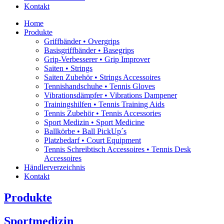
Kontakt
Home
Produkte
Griffbänder • Overgrips
Basisgriffbänder • Basegrips
Grip-Verbesserer • Grip Improver
Saiten • Strings
Saiten Zubehör • Strings Accessoires
Tennishandschuhe • Tennis Gloves
Vibrationsdämpfer • Vibrations Dampener
Trainingshilfen • Tennis Training Aids
Tennis Zubehör • Tennis Accessories
Sport Medizin • Sport Medicine
Ballkörbe • Ball PickUp´s
Platzbedarf • Court Equipment
Tennis Schreibtisch Accessoires • Tennis Desk
Accessoires
Händlerverzeichnis
Kontakt
Produkte
Sportmedizin