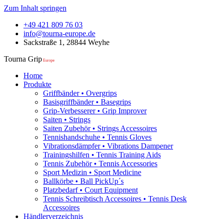
Zum Inhalt springen
+49 421 809 76 03
info@tourna-europe.de
Sackstraße 1, 28844 Weyhe
Tourna Grip
Europe
Home
Produkte
Griffbänder • Overgrips
Basisgriffbänder • Basegrips
Grip-Verbesserer • Grip Improver
Saiten • Strings
Saiten Zubehör • Strings Accessoires
Tennishandschuhe • Tennis Gloves
Vibrationsdämpfer • Vibrations Dampener
Trainingshilfen • Tennis Training Aids
Tennis Zubehör • Tennis Accessories
Sport Medizin • Sport Medicine
Ballkörbe • Ball PickUp´s
Platzbedarf • Court Equipment
Tennis Schreibtisch Accessoires • Tennis Desk
Accessoires
Händlerverzeichnis