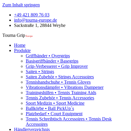
Zum Inhalt springen
+49 421 809 76 03
info@tourna-europe.de
Sackstraße 1, 28844 Weyhe
Tourna Grip
Europe
Home
Produkte
Griffbänder • Overgrips
Basisgriffbänder • Basegrips
Grip-Verbesserer • Grip Improver
Saiten • Strings
Saiten Zubehör • Strings Accessoires
Tennishandschuhe • Tennis Gloves
Vibrationsdämpfer • Vibrations Dampener
Trainingshilfen • Tennis Training Aids
Tennis Zubehör • Tennis Accessories
Sport Medizin • Sport Medicine
Ballkörbe • Ball PickUp´s
Platzbedarf • Court Equipment
Tennis Schreibtisch Accessoires • Tennis Desk
Accessoires
Händlerverzeichnis