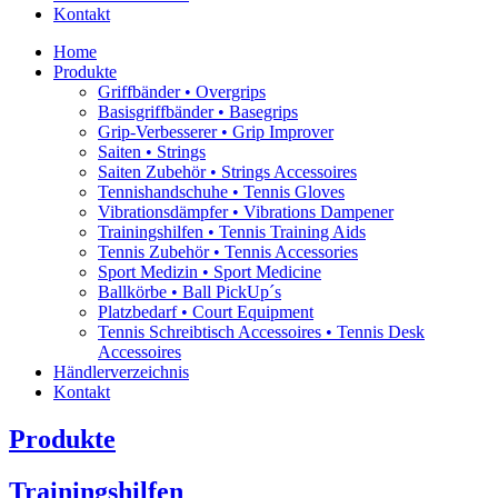
Kontakt
Home
Produkte
Griffbänder • Overgrips
Basisgriffbänder • Basegrips
Grip-Verbesserer • Grip Improver
Saiten • Strings
Saiten Zubehör • Strings Accessoires
Tennishandschuhe • Tennis Gloves
Vibrationsdämpfer • Vibrations Dampener
Trainingshilfen • Tennis Training Aids
Tennis Zubehör • Tennis Accessories
Sport Medizin • Sport Medicine
Ballkörbe • Ball PickUp´s
Platzbedarf • Court Equipment
Tennis Schreibtisch Accessoires • Tennis Desk
Accessoires
Händlerverzeichnis
Kontakt
Produkte
Trainingshilfen