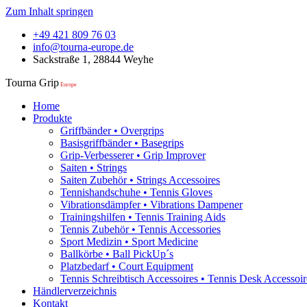
Zum Inhalt springen
+49 421 809 76 03
info@tourna-europe.de
Sackstraße 1, 28844 Weyhe
Tourna Grip
Europe
Home
Produkte
Griffbänder • Overgrips
Basisgriffbänder • Basegrips
Grip-Verbesserer • Grip Improver
Saiten • Strings
Saiten Zubehör • Strings Accessoires
Tennishandschuhe • Tennis Gloves
Vibrationsdämpfer • Vibrations Dampener
Trainingshilfen • Tennis Training Aids
Tennis Zubehör • Tennis Accessories
Sport Medizin • Sport Medicine
Ballkörbe • Ball PickUp´s
Platzbedarf • Court Equipment
Tennis Schreibtisch Accessoires • Tennis Desk Accessoir
Händlerverzeichnis
Kontakt