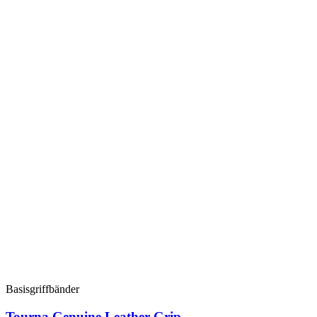
Basisgriffbänder
Tourna Genuine Leather Grip