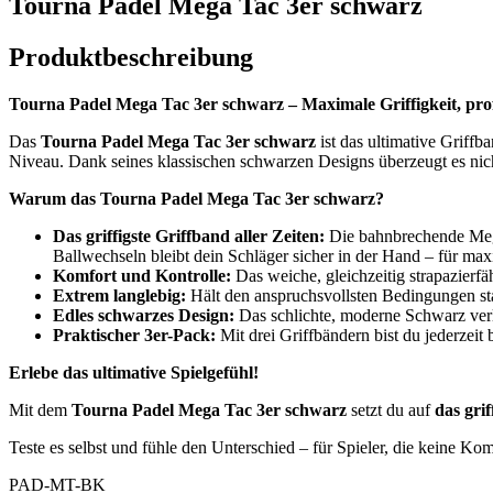
Tourna Padel Mega Tac 3er schwarz
Produktbeschreibung
Tourna Padel Mega Tac 3er schwarz – Maximale Griffigkeit, prof
Das
Tourna Padel Mega Tac 3er schwarz
ist das ultimative Griffb
Niveau. Dank seines klassischen schwarzen Designs überzeugt es nic
Warum das Tourna Padel Mega Tac 3er schwarz?
Das griffigste Griffband aller Zeiten:
Die bahnbrechende Meg
Ballwechseln bleibt dein Schläger sicher in der Hand – für max
Komfort und Kontrolle:
Das weiche, gleichzeitig strapazierfä
Extrem langlebig:
Hält den anspruchsvollsten Bedingungen sta
Edles schwarzes Design:
Das schlichte, moderne Schwarz verle
Praktischer 3er-Pack:
Mit drei Griffbändern bist du jederzeit
Erlebe das ultimative Spielgefühl!
Mit dem
Tourna Padel Mega Tac 3er schwarz
setzt du auf
das gri
Teste es selbst und fühle den Unterschied – für Spieler, die keine 
PAD-MT-BK