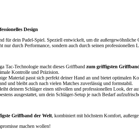
essionelles Design
and für dein Padel-Spiel. Speziell entwickelt, um dir außergewöhnliche G
ht nur durch Performance, sondern auch durch seinen professionellen L
a Tac-Technologie macht dieses Griffband
zum griffigsten Griffban
imale Kontrolle und Präzision.
hige Material passt sich perfekt deiner Hand an und bietet optimalen Ko
nd und bleibt auch nach vielen Matches zuverlässig und formstabil.
iht deinem Schläger einen stilvollen und professionellen Look, der a
 bestens ausgestattet, um dein Schläger-Setup je nach Bedarf aufzufrisc
ffigste Griffband der Welt
, kombiniert mit höchstem Komfort, außerge
Kompromisse machen wollen!