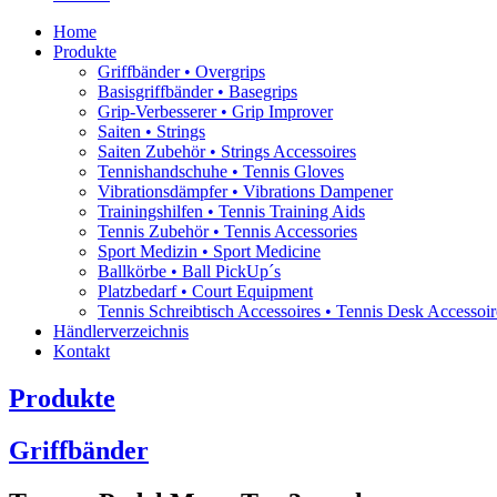
Home
Produkte
Griffbänder • Overgrips
Basisgriffbänder • Basegrips
Grip-Verbesserer • Grip Improver
Saiten • Strings
Saiten Zubehör • Strings Accessoires
Tennishandschuhe • Tennis Gloves
Vibrationsdämpfer • Vibrations Dampener
Trainingshilfen • Tennis Training Aids
Tennis Zubehör • Tennis Accessories
Sport Medizin • Sport Medicine
Ballkörbe • Ball PickUp´s
Platzbedarf • Court Equipment
Tennis Schreibtisch Accessoires • Tennis Desk Accessoir
Händlerverzeichnis
Kontakt
Produkte
Griffbänder