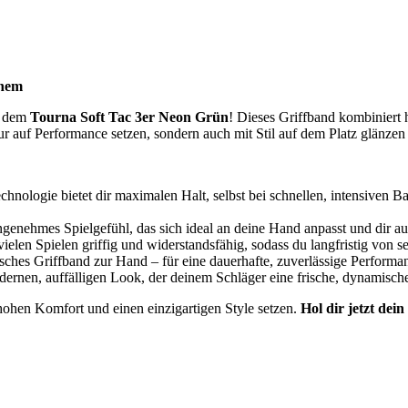
inem
it dem
Tourna Soft Tac 3er Neon Grün
! Dieses Griffband kombiniert
nur auf Performance setzen, sondern auch mit Stil auf dem Platz glänzen
chnologie bietet dir maximalen Halt, selbst bei schnellen, intensiven Ba
ngenehmes Spielgefühl, das sich ideal an deine Hand anpasst und dir a
ielen Spielen griffig und widerstandsfähig, sodass du langfristig von se
sches Griffband zur Hand – für eine dauerhafte, zuverlässige Performa
ernen, auffälligen Look, der deinem Schläger eine frische, dynamische
, hohen Komfort und einen einzigartigen Style setzen.
Hol dir jetzt dei