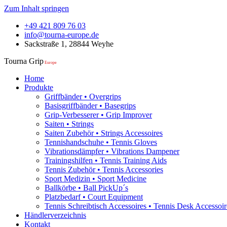
Zum Inhalt springen
+49 421 809 76 03
info@tourna-europe.de
Sackstraße 1, 28844 Weyhe
Tourna Grip
Europe
Home
Produkte
Griffbänder • Overgrips
Basisgriffbänder • Basegrips
Grip-Verbesserer • Grip Improver
Saiten • Strings
Saiten Zubehör • Strings Accessoires
Tennishandschuhe • Tennis Gloves
Vibrationsdämpfer • Vibrations Dampener
Trainingshilfen • Tennis Training Aids
Tennis Zubehör • Tennis Accessories
Sport Medizin • Sport Medicine
Ballkörbe • Ball PickUp´s
Platzbedarf • Court Equipment
Tennis Schreibtisch Accessoires • Tennis Desk Accessoir
Händlerverzeichnis
Kontakt