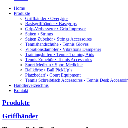
Home
Produkte
Griffbänder • Overgrips
Basisgriffbänder • Basegrips
Grip-Verbesserer • Grip Improver
Saiten • Strings
Saiten Zubehör • Strings Accessoires
Tennishandschuhe • Tennis Gloves
Vibrationsdämpfer • Vibrations Dampener
Trainingshilfen • Tennis Training Aids
Tennis Zubehör • Tennis Accessories
Sport Medizin • Sport Medicine
Ballkörbe • Ball PickUp´s
Platzbedarf • Court Equipment
Tennis Schreibtisch Accessoires • Tennis Desk Accessoir
Händlerverzeichnis
Kontakt
Produkte
Griffbänder