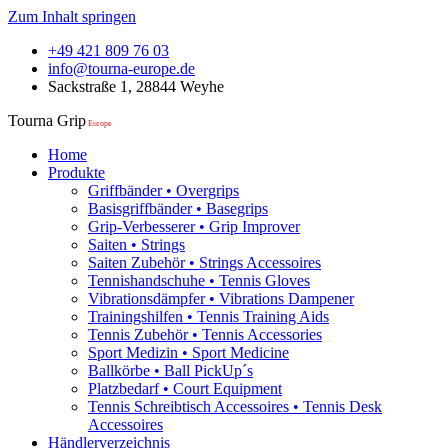
Zum Inhalt springen
+49 421 809 76 03
info@tourna-europe.de
Sackstraße 1, 28844 Weyhe
Tourna Grip
Europe
Home
Produkte
Griffbänder • Overgrips
Basisgriffbänder • Basegrips
Grip-Verbesserer • Grip Improver
Saiten • Strings
Saiten Zubehör • Strings Accessoires
Tennishandschuhe • Tennis Gloves
Vibrationsdämpfer • Vibrations Dampener
Trainingshilfen • Tennis Training Aids
Tennis Zubehör • Tennis Accessories
Sport Medizin • Sport Medicine
Ballkörbe • Ball PickUp´s
Platzbedarf • Court Equipment
Tennis Schreibtisch Accessoires • Tennis Desk
Accessoires
Händlerverzeichnis