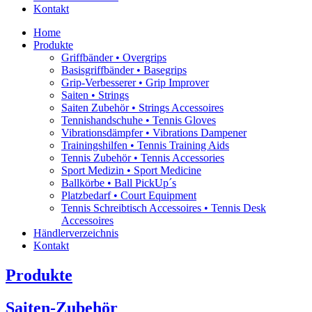
Kontakt
Home
Produkte
Griffbänder • Overgrips
Basisgriffbänder • Basegrips
Grip-Verbesserer • Grip Improver
Saiten • Strings
Saiten Zubehör • Strings Accessoires
Tennishandschuhe • Tennis Gloves
Vibrationsdämpfer • Vibrations Dampener
Trainingshilfen • Tennis Training Aids
Tennis Zubehör • Tennis Accessories
Sport Medizin • Sport Medicine
Ballkörbe • Ball PickUp´s
Platzbedarf • Court Equipment
Tennis Schreibtisch Accessoires • Tennis Desk
Accessoires
Händlerverzeichnis
Kontakt
Produkte
Saiten-Zubehör