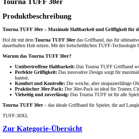
Tourna TUFF 30er
Produktbeschreibung
Tourna TUFF 30er – Maximale Haltbarkeit und Griffigkeit für de
Hol dir mit dem
Tourna TUFF 30er
das Griffband, das für ultimative
dauerhaften Halt setzen. Mit der fortschrittlichen TUFF-Technologie 
Warum das Tourna TUFF 30er?
Unübertroffene Haltbarkeit:
Das Tourna TUFF Griffband wurde
Perfekte Griffigkeit:
Das innovative Design sorgt für maximale
kannst.
Komfort und Kontrolle:
Die weiche, aber strapazierfähige Obe
Praktischer 30er-Pack:
Der 30er-Pack ist ideal für Trainer, 
Vielseitig und zuverlässig:
Das Tourna TUFF ist für alle Spieln
Tourna TUFF 30er
– das ideale Griffband für Spieler, die auf Langl
TUFF-30XL
Zur Kategorie-Übersicht