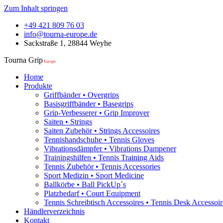
Zum Inhalt springen
+49 421 809 76 03
info@tourna-europe.de
Sackstraße 1, 28844 Weyhe
Tourna Grip
Europe
Home
Produkte
Griffbänder • Overgrips
Basisgriffbänder • Basegrips
Grip-Verbesserer • Grip Improver
Saiten • Strings
Saiten Zubehör • Strings Accessoires
Tennishandschuhe • Tennis Gloves
Vibrationsdämpfer • Vibrations Dampener
Trainingshilfen • Tennis Training Aids
Tennis Zubehör • Tennis Accessories
Sport Medizin • Sport Medicine
Ballkörbe • Ball PickUp´s
Platzbedarf • Court Equipment
Tennis Schreibtisch Accessoires • Tennis Desk Accessoir
Händlerverzeichnis
Kontakt