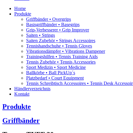
Home
Produkte
Griffbänder • Overgrips
Basisgriffbänder • Basegrips
Grip-Verbesserer • Grip Improver
Saiten • Strings
Saiten Zubehör • Strings Accessoires
Tennishandschuhe • Tennis Gloves
Vibrationsdämpfer • Vibrations Dampener
Trainingshilfen • Tennis Training Aids
Tennis Zubehör • Tennis Accessories
Sport Medizin • Sport Medicine
Ballkörbe • Ball PickUp´s
Platzbedarf • Court Equipment
Tennis Schreibtisch Accessoires • Tennis Desk Accessoir
Händlerverzeichnis
Kontakt
Produkte
Griffbänder