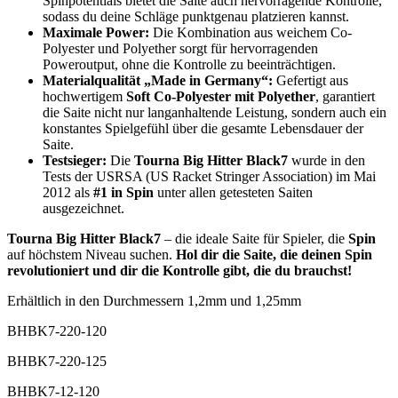
Spinpotentials bietet die Saite auch hervorragende Kontrolle,
sodass du deine Schläge punktgenau platzieren kannst.
Maximale Power:
Die Kombination aus weichem Co-
Polyester und Polyether sorgt für hervorragenden
Poweroutput, ohne die Kontrolle zu beeinträchtigen.
Materialqualität „Made in Germany“:
Gefertigt aus
hochwertigem
Soft Co-Polyester mit Polyether
, garantiert
die Saite nicht nur langanhaltende Leistung, sondern auch ein
konstantes Spielgefühl über die gesamte Lebensdauer der
Saite.
Testsieger:
Die
Tourna Big Hitter Black7
wurde in den
Tests der USRSA (US Racket Stringer Association) im Mai
2012 als
#1 in Spin
unter allen getesteten Saiten
ausgezeichnet.
Tourna Big Hitter Black7
– die ideale Saite für Spieler, die
Spin
auf höchstem Niveau suchen.
Hol dir die Saite, die deinen Spin
revolutioniert und dir die Kontrolle gibt, die du brauchst!
Erhältlich in den Durchmessern 1,2mm und 1,25mm
BHBK7-220-120
BHBK7-220-125
BHBK7-12-120