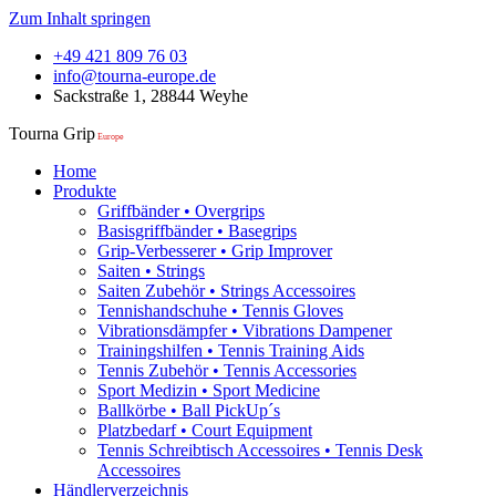
Zum Inhalt springen
+49 421 809 76 03
info@tourna-europe.de
Sackstraße 1, 28844 Weyhe
Tourna Grip
Europe
Home
Produkte
Griffbänder • Overgrips
Basisgriffbänder • Basegrips
Grip-Verbesserer • Grip Improver
Saiten • Strings
Saiten Zubehör • Strings Accessoires
Tennishandschuhe • Tennis Gloves
Vibrationsdämpfer • Vibrations Dampener
Trainingshilfen • Tennis Training Aids
Tennis Zubehör • Tennis Accessories
Sport Medizin • Sport Medicine
Ballkörbe • Ball PickUp´s
Platzbedarf • Court Equipment
Tennis Schreibtisch Accessoires • Tennis Desk
Accessoires
Händlerverzeichnis