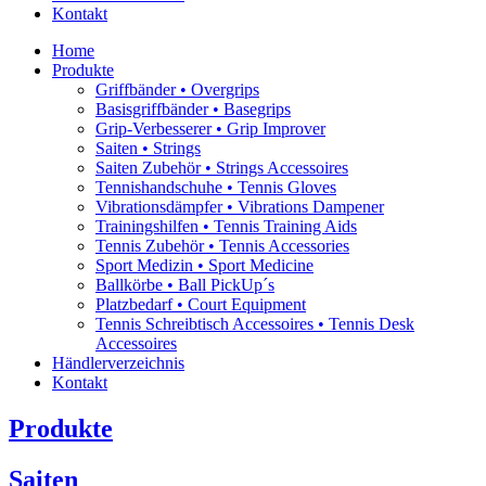
Kontakt
Home
Produkte
Griffbänder • Overgrips
Basisgriffbänder • Basegrips
Grip-Verbesserer • Grip Improver
Saiten • Strings
Saiten Zubehör • Strings Accessoires
Tennishandschuhe • Tennis Gloves
Vibrationsdämpfer • Vibrations Dampener
Trainingshilfen • Tennis Training Aids
Tennis Zubehör • Tennis Accessories
Sport Medizin • Sport Medicine
Ballkörbe • Ball PickUp´s
Platzbedarf • Court Equipment
Tennis Schreibtisch Accessoires • Tennis Desk
Accessoires
Händlerverzeichnis
Kontakt
Produkte
Saiten